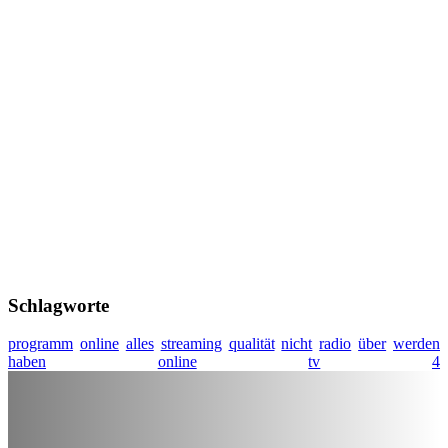
Schlagworte
programm
online
alles
streaming
qualität
nicht
radio
über
werden
haben
online
tv
4