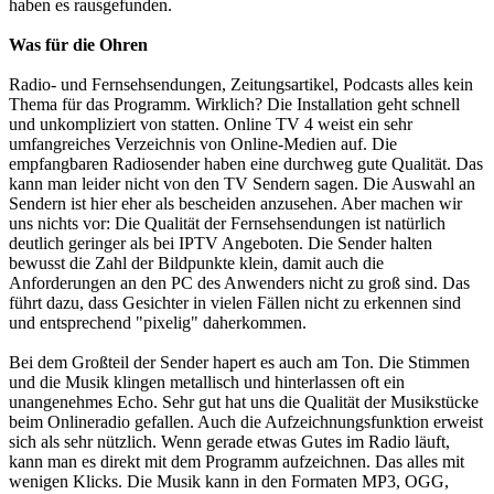
haben es rausgefunden.
Was für die Ohren
Radio- und Fernsehsendungen, Zeitungsartikel, Podcasts alles kein
Thema für das Programm. Wirklich? Die Installation geht schnell
und unkompliziert von statten. Online TV 4 weist ein sehr
umfangreiches Verzeichnis von Online-Medien auf. Die
empfangbaren Radiosender haben eine durchweg gute Qualität. Das
kann man leider nicht von den TV Sendern sagen. Die Auswahl an
Sendern ist hier eher als bescheiden anzusehen. Aber machen wir
uns nichts vor: Die Qualität der Fernsehsendungen ist natürlich
deutlich geringer als bei IPTV Angeboten. Die Sender halten
bewusst die Zahl der Bildpunkte klein, damit auch die
Anforderungen an den PC des Anwenders nicht zu groß sind. Das
führt dazu, dass Gesichter in vielen Fällen nicht zu erkennen sind
und entsprechend "pixelig" daherkommen.
Bei dem Großteil der Sender hapert es auch am Ton. Die Stimmen
und die Musik klingen metallisch und hinterlassen oft ein
unangenehmes Echo. Sehr gut hat uns die Qualität der Musikstücke
beim Onlineradio gefallen. Auch die Aufzeichnungsfunktion erweist
sich als sehr nützlich. Wenn gerade etwas Gutes im Radio läuft,
kann man es direkt mit dem Programm aufzeichnen. Das alles mit
wenigen Klicks. Die Musik kann in den Formaten MP3, OGG,