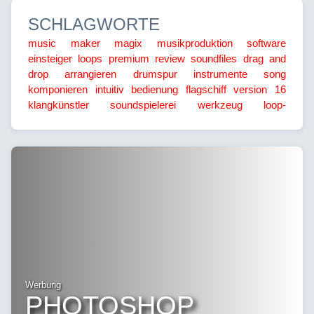
SCHLAGWORTE
music maker
magix
musikproduktion
software
einsteiger
loops
premium
review
soundfiles
drag and
drop
arrangieren
drumspur
instrumente
song
komponieren
intuitiv
bedienung
flagschiff
version 16
klangkünstler
soundspielerei
werkzeug
loop-
Werbung
PHOTOSHOP