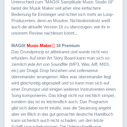
Unterschied zum "MAGIX Samplitude Music Studio 16"
bietet der Musik Maker seit jeher eine einfachere
Bedienung für Einsteiger und richtet sich mehr an Loop-
Produzenten, denn an Musiker. Nichtsdestotrotz weiß
auch die aktuelle Version 16 zu überzeugen, wie ihr in
unserem Review nachlesen könnt...
MAGIX
Music Maker
16 Premium
Das Grundprinzip ist altbekannt und wurde nicht neu
erfunden: Auf einer Art Story Board kann man sich so
ziemlich jede Art von Soundfile (MP3, Wav, Aiff, MIDI,
etc) per Drag& Drop hinziehen und zeilenweise
übereinander arrangieren. Alles was übereinander liegt
wird gleichzeitig abgespielt und so kann man sich auf
einer Drumspur und einigen weiteren Instrumenten einen
Song komponieren. Das klingt nicht nur reichlich simpel,
sondern das ist es letztendlich auch. Das Programm
gibt sich dabei recht intuitiv, was die Steuerung angeht
aber ein Blick in das gut gemachte deutsche Handbuch
kann sicherlich auch nicht schaden, um den letzte
Schliff rauszubekommen. Die Videoschnellkurse