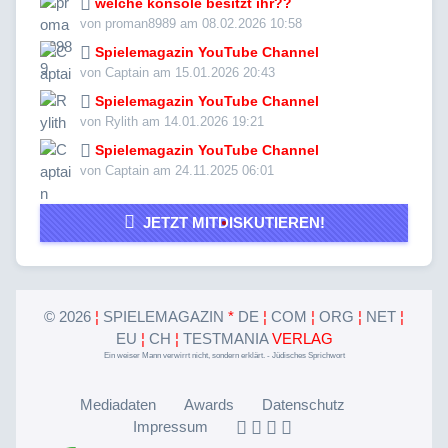
welche konsole besitzt ihr??
von proman8989 am 08.02.2026 10:58
Spielemagazin YouTube Channel
von Captain am 15.01.2026 20:43
Spielemagazin YouTube Channel
von Rylith am 14.01.2026 19:21
Spielemagazin YouTube Channel
von Captain am 24.11.2025 06:01
JETZT MITDISKUTIEREN!
©
2026
¦
SPIELEMAGAZIN
*
DE
¦
COM
¦
ORG
¦
NET
¦
EU
¦
CH
¦
TESTMANIA
VERLAG
Ein weiser Mann verwirrt nicht, sondern erklärt. - Jüdisches Sprichwort
Mediadaten
Awards
Datenschutz
Impressum