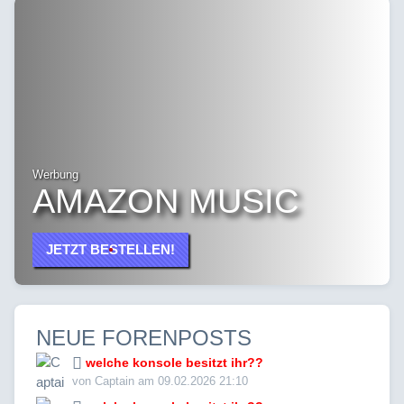
Werbung
AMAZON MUSIC
JETZT BESTELLEN!
NEUE FORENPOSTS
welche konsole besitzt ihr??
von Captain am 09.02.2026 21:10