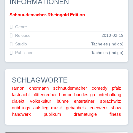
INFORMATIONEN
Schnuudemacher-Rheingold Edition
Genre
Release
2010-02-19
Studio
Tacheles (Indigo)
Publisher
Tacheles (Indigo)
SCHLAGWORTE
ramon chormann
schnuudemacher
comedy
pfalz
fastnacht
büttenredner
humor
bundesliga
unterhaltung
dialekt
volkskultur
bühne
entertainer
sprachwitz
dribblings
aufstieg
musik
gebabbels
feuerwerk
show
handwerk
publikum
dramaturgie
finess