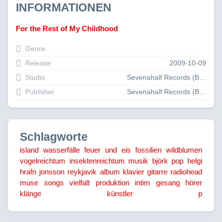
INFORMATIONEN
For the Rest of My Childhood
Genre
Release
2009-10-09
Studio
Sevenahalf Records (Broken Silence)
Publisher
Sevenahalf Records (Broken Silence)
Schlagworte
island
wasserfälle
feuer und eis
fossilien
wildblumen
vogelreichtum
insektenreichtum
musik
björk
pop
helgi
hrafn jonsson
reykjavik
album
klavier
gitarre
radiohead
muse
songs
vielfalt
produktion
intim
gesang
hörer
klänge
künstler
p