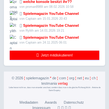
welche konsole besitzt ihr??
von proman8989 am 08.02.2026 10:58
Spielemagazin YouTube Channel
von Captain am 15.01.2026 20:43
Spielemagazin YouTube Channel
von Rylith am 14.01.2026 19:21
Spielemagazin YouTube Channel
von Captain am 24.11.2025 06:01
Jetzt mitdiskutieren!
©
2026
¦
spielemagazin
*
de
¦
com
¦
org
¦
net
¦
eu
¦
ch
¦
testmania
verlag
Liebe heisst nicht nur, dass man einander anschaut, sondern dass man in die gleiche Richtung blickt - Antoine de
Saint-Exupéry
Mediadaten
Awards
Datenschutz
Impressum