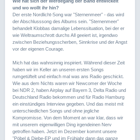
Wie hat sich der Werdegang der Band entwickelt
und wo wollt ihr hin?
Der erste Nordlicht-Song war "Sternenmeer" - das wird
der Abschlusssong des Albums sein. "Sternenmeer"
behandelt Klobbas damalige Lebenssituation, bei der er
wie Weltraumschrott durchs All geeiert ist, irgendwo
zwischen Beziehungsscherben, Sinnkrise und der Angst
vor der eigenen Courage.
Mich hat das wahnsinnig inspiriert. Während dieser Zeit
haben wir im Keller an unseren ersten Songs
rumgetüftelt und einfach mal was ans Radio geschickt.
Wie aus dem Nichts waren wir Newcomer der Woche
bei NDR 2, haben Airplay auf Bayern 3, Delta Radio und
Deutschland Radio bekommen und für Radio Hamburg
ein einstündiges Interview gegeben. Und das meist mit
unterschiedlichen Songs und ohne jegliche
Kompromisse. Von dem Moment an war klar, dass wir
mit unserem eigenwilligen Ding irgendeinen Nerv
getroffen haben. Jetzt im Dezember kommt unsere
"Pöbel & Diebe-EP und im Frühjahr dann das ganze