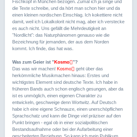
Fischkopf in München bezogen. Zumal ich ja singe und
die Texte schreibe, und da hört man schon hier und da
einen kleinen nordischen Einschlag. Ich kokettiere nicht
damit, weil ich Lokalkolorit nicht mag, aber ich verstecke
es auch nicht. Uns gefällt die Mehrdeutigkeit an
"Nordlicht": das Naturphänomen genauso wie die
Bezeichnung für jemanden, der aus dem Norden
kommt. Ich finde, das hat was.
Was zum Geier ist "
Kosmo
"?
Das was wir machen!
Kosmo
geht über das
herkömmliche Musikmachen hinaus: Erstes und
wichtigstes Element sind deutsche Texte. Ich habe in
früheren Bands auch schon englisch gesungen, aber da
ist es unmöglich, einen eigenen Charakter zu
entwickeln, geschweige denn Wortwitz. Auf Deutsch
habe ich eine eigene Schnauze, einen unerschöpflichen
Sprachschatz und kann die Dinge viel präziser auf den
Punkt bringen - egal ob in einer sozialpolitischen
Bestandsaufnahme oder bei der Aufarbeitung einer
gescheiterten Beziehung. So kann ich mein Publikum