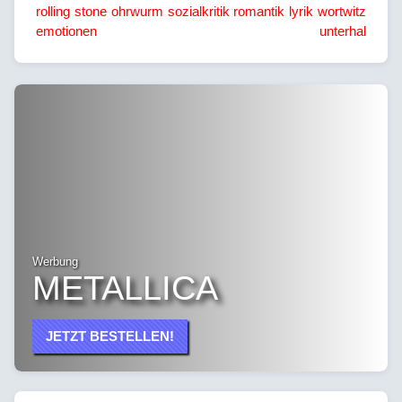
rolling stone
ohrwurm
sozialkritik
romantik
lyrik
wortwitz
emotionen
unterhal
Werbung
METALLICA
JETZT BESTELLEN!