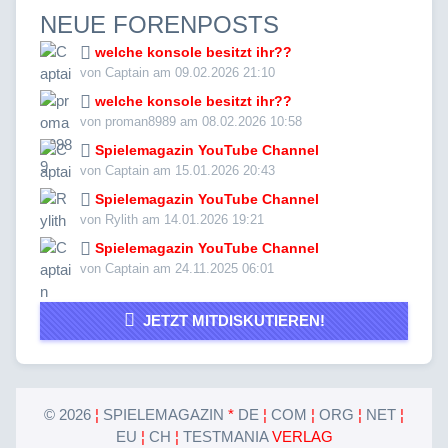
NEUE FORENPOSTS
welche konsole besitzt ihr??
von Captain am 09.02.2026 21:10
welche konsole besitzt ihr??
von proman8989 am 08.02.2026 10:58
Spielemagazin YouTube Channel
von Captain am 15.01.2026 20:43
Spielemagazin YouTube Channel
von Rylith am 14.01.2026 19:21
Spielemagazin YouTube Channel
von Captain am 24.11.2025 06:01
JETZT MITDISKUTIEREN!
©
2026
¦
SPIELEMAGAZIN
*
DE
¦
COM
¦
ORG
¦
NET
¦
EU
¦
CH
¦
TESTMANIA
VERLAG