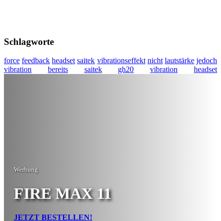
Schlagworte
force
feedback
headset
saitek
vibrationseffekt
nicht
lautstärke
jedoch
vibration
bereits
saitek
gh20
vibration
headset
Werbung
FIRE MAX 11
JETZT BESTELLEN!