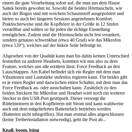
einem die gute Verarbeitung sofort auf, die man aus dem Hause
Saitek bereits gewohnt ist. Sowohl die beiden Hörmuscheln, wie
auch der Bogen sind mit weichem Schaumstoff ausgepolstert und
bieten so auch bei längeren Sessions angenehmen Komfort.
Praktischerweise sind die Kopfhörer in der Größe in 12 Stufen
verstellbar und sollten so für jeden die richtige Einstellung
ermöglichen. Zudem sind die Hörmuscheln nicht fest verankert,
sondern genauso schwenkbar (etwa 40 Grad) wie das Mikrofon
(etwa 120°), welches auf der linken Seite befestigt ist.
Abgesehen von der Qualität kann man bis dahin keinen Unterschied
feststellen zu anderen Headsets, kommen wir nun also zu dem
Feature, welches uns alle erzittern lässt: Force Feedback an den
Lauschlappen. Am Kabel befindet sich ein Regler mit dem man
Vibrationen und Lautstärke stufenlos regieren kann. Für beides gibt
es je einen Regler und dazwischen einen Schalter, mit dem man das
Force Feedback an- oder ausschalten kann. Zusätzlich zu den
beiden Steckern für Mikrofon und Headset wird noch ein weiterer
Stecker in den USB-Port gestöpselt. Dieser versorgt die
Rüttelmotoren in den Kopfhörern mit Strom und kann wahlweise
auch mit dem mitgelieferten Batteriefach betrieben werden
(Batterien nicht inbegriffen). Hat man erstmal alles angeschlossen
(keine Treiberinstallation notwendig), geht die Post ab...
Knall, boom, bäng