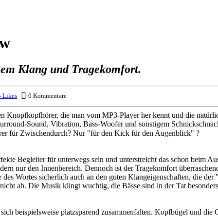
ew
utem Klang und Tragekomfort.
 Likes
0 Kommentare
en Knopfkopfhörer, die man vom MP3-Player her kennt und die natürli
Surround-Sound, Vibration, Bass-Woofer und sonstigem Schnickschnac
rer für Zwischendurch? Nur "für den Kick für den Augenblick" ?
rfekte Begleiter für unterwegs sein und unterstreicht das schon beim
dern nur den Innenbereich. Dennoch ist der Tragekomfort überraschend g
ne des Wortes sicherlich auch an den guten Klangeigenschaften, die de
nicht ab. Die Musik klingt wuchtig, die Bässe sind in der Tat besonder
s sich beispielsweise platzsparend zusammenfalten. Kopfbügel und die