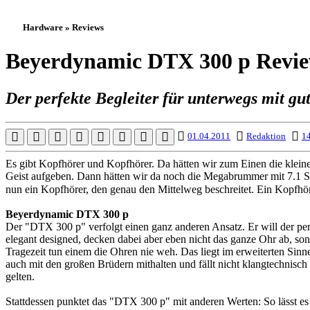
Hardware » Reviews
Beyerdynamic DTX 300 p Revi
Der perfekte Begleiter für unterwegs mit g
01.04.2011
Redaktion
14
Es gibt Kopfhörer und Kopfhörer. Da hätten wir zum Einen die klein
Geist aufgeben. Dann hätten wir da noch die Megabrummer mit 7.1 
nun ein Kopfhörer, den genau den Mittelweg beschreitet. Ein Kopfhö
Beyerdynamic DTX 300 p
Der "DTX 300 p" verfolgt einen ganz anderen Ansatz. Er will der pe
elegant designed, decken dabei aber eben nicht das ganze Ohr ab, son
Tragezeit tun einem die Ohren nie weh. Das liegt im erweiterten Sin
auch mit den großen Brüdern mithalten und fällt nicht klangtechnisch 
gelten.
Stattdessen punktet das "DTX 300 p" mit anderen Werten: So lässt e