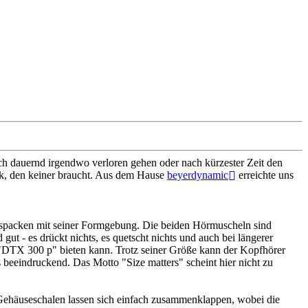
ch dauernd irgendwo verloren gehen oder nach kürzester Zeit den
k, den keiner braucht. Aus dem Hause
beyerdynamic
erreichte uns
 Auspacken mit seiner Formgebung. Die beiden Hörmuscheln sind
ut - es drückt nichts, es quetscht nichts und auch bei längerer
r "DTX 300 p" bieten kann. Trotz seiner Größe kann der Kopfhörer
s beeindruckend. Das Motto "Size matters" scheint hier nicht zu
 Gehäuseschalen lassen sich einfach zusammenklappen, wobei die