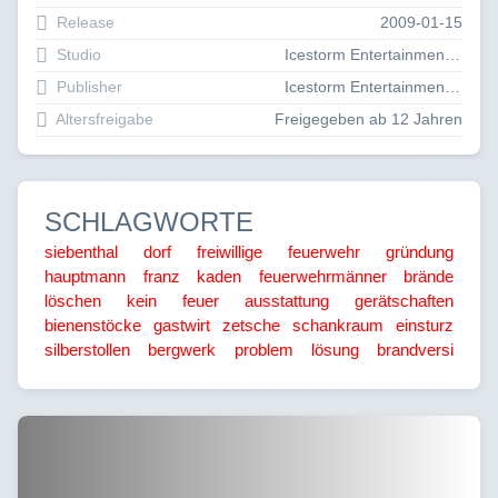
Release
2009-01-15
Studio
Icestorm Entertainment GmbH
Publisher
Icestorm Entertainment GmbH
Altersfreigabe
Freigegeben ab 12 Jahren
SCHLAGWORTE
siebenthal
dorf
freiwillige feuerwehr
gründung
hauptmann
franz kaden
feuerwehrmänner
brände
löschen
kein feuer
ausstattung
gerätschaften
bienenstöcke
gastwirt
zetsche
schankraum
einsturz
silberstollen
bergwerk
problem
lösung
brandversi