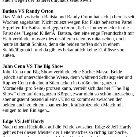
allein wegen der Sauerei durchaus sehenswert!
Batista VS Randy Orton
Das Match zwischen Batista und Randy Orton hat sich ja bereits seit
Wochen angebahnt. Nicht zuletzt wegen Ric Flairs beherzten Partei-
Ergreifen für Batista und gegen Orton, lief er immer wieder in die
Faust des "Legend Killer'Â. Batista, den eine enge Freundschaft mit
Flair verbindet musste dies desöfteren tatenlos mitansehen, doch
heute ist damit Schluss, denn die beiden treffen sich in einem
Stahlkäfigmatch und da gibt es bekanntlich keine Einflüsse von
außen.
John Cena VS The Big Show
John Cena und Big Show verbindet eine Sache: Masse. Beide
jedoch auf unterschiedliche Weise, denn während Schauspieler und
Rapper Cena mit einem Stiernacken in Größe einer ganzen
Mortadella (pro Seite) protzen kann, verteilt sich das bei "The Big
Show" eher auf den ganzen Körper, zwar nicht so schön anzusehen,
aber angsteinflössend allemal. Und so kommt es zwischen den
beiden auch zu einem spannenden, kraftstrotzenden Match mit
einigen tollen Einlagen...
Edge VS Jeff Hardy
Nach einem Rückblick auf die Fehde zwischen Edge & Jeff Hardy
geht es bei diesen Meister der Leitermatches so richtig zur Sache.