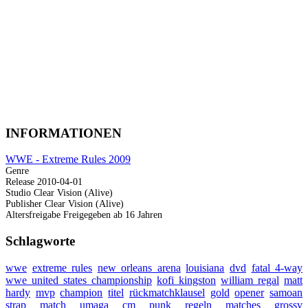
INFORMATIONEN
WWE - Extreme Rules 2009
Genre
Release
2010-04-01
Studio
Clear Vision (Alive)
Publisher
Clear Vision (Alive)
Altersfreigabe
Freigegeben ab 16 Jahren
Schlagworte
wwe
extreme rules
new orleans arena
louisiana
dvd
fatal 4-way
wwe united states championship
kofi kingston
william regal
matt
hardy
mvp
champion
titel
rückmatchklausel
gold
opener
samoan
strap match
umaga
cm punk
regeln
matches
grossv