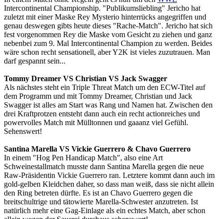
Intercontinental Championship. "Publikumsliebling" Jericho hat
zuletzt mit einer Maske Rey Mysterio hinterrücks angegriffen und
genau deswegen gibts heute dieses "Rache-Match". Jericho hat sich
fest vorgenommen Rey die Maske vom Gesicht zu ziehen und ganz
nebenbei zum 9. Mal Intercontinental Champion zu werden. Beides
wäre schon recht sensationell, aber Y2K ist vieles zuzutrauen. Man
darf gespannt sein...
Tommy Dreamer VS Christian VS Jack Swagger
Als nächstes steht ein Triple Threat Match um den ECW-Titel auf
dem Programm und mit Tommy Dreamer, Christian und Jack
Swagger ist alles am Start was Rang und Namen hat. Zwischen den
drei Kraftprotzen entsteht dann auch ein recht actionreiches und
powervolles Match mit Mülltonnen und gaaanz viel Gefühl.
Sehenswert!
Santina Marella VS Vickie Guerrero & Chavo Guerrero
In einem "Hog Pen Handicap Match", also eine Art
Schweinestallmatch musste dann Santina Marella gegen die neue
Raw-Präsidentin Vickie Guerrero ran. Letztere kommt dann auch im
gold-gelben Kleidchen daher, so dass man weiß, dass sie nicht allein
den Ring betreten dürfte. Es ist an Chavo Guerrero gegen die
breitschultrige und tätowierte Marella-Schwester anzutreten. Ist
natürlich mehr eine Gag-Einlage als ein echtes Match, aber schon