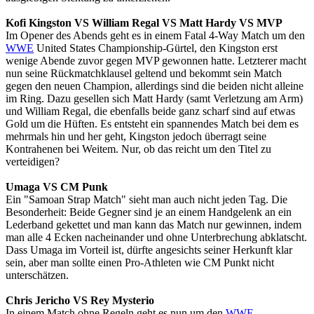
Kofi Kingston VS William Regal VS Matt Hardy VS MVP
Im Opener des Abends geht es in einem Fatal 4-Way Match um den
WWE
United States Championship-Gürtel, den Kingston erst
wenige Abende zuvor gegen MVP gewonnen hatte. Letzterer macht
nun seine Rückmatchklausel geltend und bekommt sein Match
gegen den neuen Champion, allerdings sind die beiden nicht alleine
im Ring. Dazu gesellen sich Matt Hardy (samt Verletzung am Arm)
und William Regal, die ebenfalls beide ganz scharf sind auf etwas
Gold um die Hüften. Es entsteht ein spannendes Match bei dem es
mehrmals hin und her geht, Kingston jedoch überragt seine
Kontrahenen bei Weitem. Nur, ob das reicht um den Titel zu
verteidigen?
Umaga VS CM Punk
Ein "Samoan Strap Match" sieht man auch nicht jeden Tag. Die
Besonderheit: Beide Gegner sind je an einem Handgelenk an ein
Lederband gekettet und man kann das Match nur gewinnen, indem
man alle 4 Ecken nacheinander und ohne Unterbrechung abklatscht.
Dass Umaga im Vorteil ist, dürfte angesichts seiner Herkunft klar
sein, aber man sollte einen Pro-Athleten wie CM Punkt nicht
unterschätzen.
Chris Jericho VS Rey Mysterio
In einem Match ohne Regeln geht es nun um den
WWE