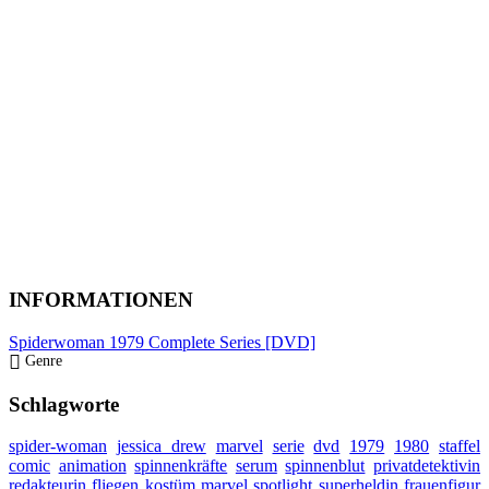
INFORMATIONEN
Spiderwoman 1979 Complete Series [DVD]
Genre
Schlagworte
spider-woman
jessica drew
marvel
serie
dvd
1979
1980
staffel
comic
animation
spinnenkräfte
serum
spinnenblut
privatdetektivin
redakteurin
fliegen
kostüm
marvel spotlight
superheldin
frauenfigur