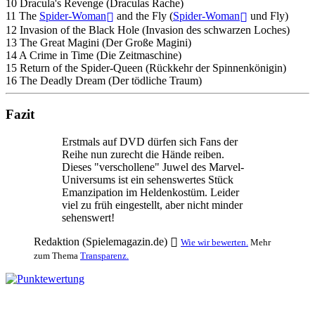
10 Dracula's Revenge (Draculas Rache)
11 The
Spider-Woman
and the Fly (
Spider-Woman
und Fly)
12 Invasion of the Black Hole (Invasion des schwarzen Loches)
13 The Great Magini (Der Große Magini)
14 A Crime in Time (Die Zeitmaschine)
15 Return of the Spider-Queen (Rückkehr der Spinnenkönigin)
16 The Deadly Dream (Der tödliche Traum)
Fazit
Erstmals auf DVD dürfen sich Fans der
Reihe nun zurecht die Hände reiben.
Dieses "verschollene" Juwel des Marvel-
Universums ist ein sehenswertes Stück
Emanzipation im Heldenkostüm. Leider
viel zu früh eingestellt, aber nicht minder
sehenswert!
Redaktion (Spielemagazin.de)
Wie wir bewerten.
Mehr
zum Thema
Transparenz.