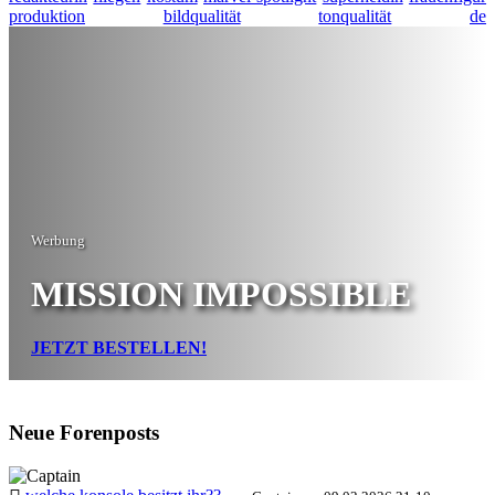
produktion
bildqualität
tonqualität
de
Werbung
MISSION IMPOSSIBLE
JETZT BESTELLEN!
Neue Forenposts