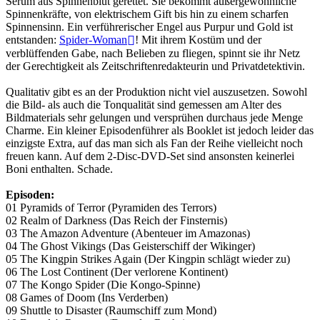
Serum aus Spinnenblut gerettet. Sie bekommt außergewöhnliche
Spinnenkräfte, von elektrischem Gift bis hin zu einem scharfen
Spinnensinn. Ein verführerischer Engel aus Purpur und Gold ist
entstanden:
Spider-Woman
! Mit ihrem Kostüm und der
verblüffenden Gabe, nach Belieben zu fliegen, spinnt sie ihr Netz
der Gerechtigkeit als Zeitschriftenredakteurin und Privatdetektivin.
Qualitativ gibt es an der Produktion nicht viel auszusetzen. Sowohl
die Bild- als auch die Tonqualität sind gemessen am Alter des
Bildmaterials sehr gelungen und versprühen durchaus jede Menge
Charme. Ein kleiner Episodenführer als Booklet ist jedoch leider das
einzigste Extra, auf das man sich als Fan der Reihe vielleicht noch
freuen kann. Auf dem 2-Disc-DVD-Set sind ansonsten keinerlei
Boni enthalten. Schade.
Episoden:
01 Pyramids of Terror (Pyramiden des Terrors)
02 Realm of Darkness (Das Reich der Finsternis)
03 The Amazon Adventure (Abenteuer im Amazonas)
04 The Ghost Vikings (Das Geisterschiff der Wikinger)
05 The Kingpin Strikes Again (Der Kingpin schlägt wieder zu)
06 The Lost Continent (Der verlorene Kontinent)
07 The Kongo Spider (Die Kongo-Spinne)
08 Games of Doom (Ins Verderben)
09 Shuttle to Disaster (Raumschiff zum Mond)