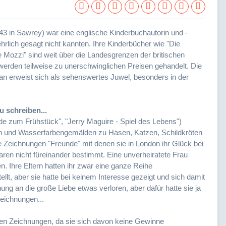
943 in Sawrey) war eine englische Kinderbuchautorin und -
 ehrlich gesagt nicht kannten. Ihre Kinderbücher wie "Die
Mozzi" sind weit über die Landesgrenzen der britischen
 werden teilweise zu unerschwinglichen Preisen gehandelt. Die
an erweist sich als sehenswertes Juwel, besonders in der
u schreiben...
de zum Frühstück", "Jerry Maguire - Spiel des Lebens")
zen und Wasserfarbengemälden zu Hasen, Katzen, Schildkröten
re Zeichnungen "Freunde" mit denen sie in London ihr Glück bei
aren nicht füreinander bestimmt. Eine unverheiratete Frau
n. Ihre Eltern hatten ihr zwar eine ganze Reihe
t, aber sie hatte bei keinem Interesse gezeigt und sich damit
ung an die große Liebe etwas verloren, aber dafür hatte sie ja
eichnungen...
 den Zeichnungen, da sie sich davon keine Gewinne