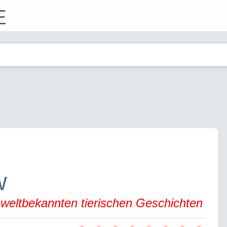
E
Filme
Musik
Bücher
w
 weltbekannten tierischen Geschichten