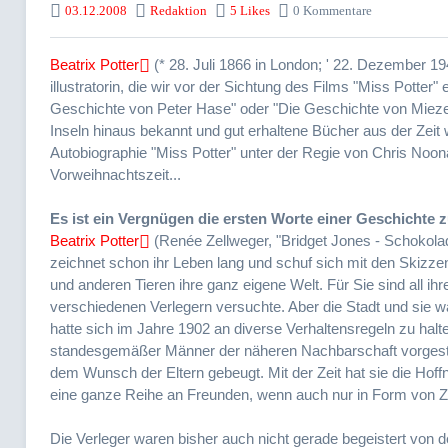
03.12.2008
Redaktion
5 Likes
0 Kommentare
Beatrix Potter
(* 28. Juli 1866 in London; ' 22. Dezember 1
illustratorin, die wir vor der Sichtung des Films "Miss Potter"
Geschichte von Peter Hase" oder "Die Geschichte von Mieze 
Inseln hinaus bekannt und gut erhaltene Bücher aus der Zeit
Autobiographie "Miss Potter" unter der Regie von Chris Noon
Vorweihnachtszeit...
Es ist ein Vergnügen die ersten Worte einer Geschichte z
Beatrix Potter
(Renée Zellweger, "Bridget Jones - Schokola
zeichnet schon ihr Leben lang und schuf sich mit den Skiz
und anderen Tieren ihre ganz eigene Welt. Für Sie sind all ih
verschiedenen Verlegern versuchte. Aber die Stadt und sie w
hatte sich im Jahre 1902 an diverse Verhaltensregeln zu halte
standesgemäßer Männer der näheren Nachbarschaft vorgestell
dem Wunsch der Eltern gebeugt. Mit der Zeit hat sie die Hoffn
eine ganze Reihe an Freunden, wenn auch nur in Form von Z
Die Verleger waren bisher auch nicht gerade begeistert von