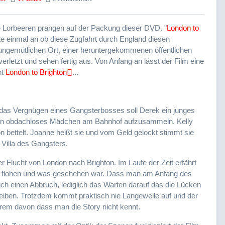
se Lorbeeren prangen auf der Packung dieser DVD. "
London to
te einmal an ob diese Zugfahrt durch England diesen
ungemütlichen Ort, einer heruntergekommenen öffentlichen
verletzt und sehen fertig aus. Von Anfang an lässt der Film eine
nt
London to Brighton
...
ür das Vergnügen
eines
Gangsterbosses soll Derek ein junges
dein obdachloses Mädchen am Bahnhof aufzusammeln. Kelly
on bettelt. Joanne heißt sie und vom Geld gelockt stimmt sie
 Villa des Gangsters.
r Flucht von London nach Brighton. Im Laufe der Zeit erfährt
 flohen und was
geschehen war. Dass man am Anfang des
ich einen Abbruch, lediglich das Warten darauf das die Lücken
leiben. Trotzdem kommt praktisch nie Langeweile auf und der
xtrem davon dass man die Story nicht kennt.