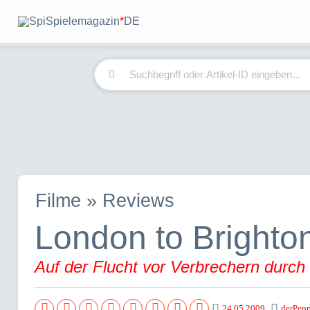
Home
Spiele
Forum
F
Spielemagazin
*
DE
Filme » Reviews
London to Brighto
Auf der Flucht vor Verbrechern durch 
24.05.2009
derPepp