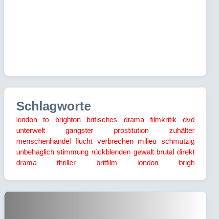
Schlagworte
london to brighton
britisches drama
filmkritik
dvd
unterwelt
gangster
prostitution
zuhälter
menschenhandel
flucht
verbrechen
milieu
schmutzig
unbehaglich
stimmung
rückblenden
gewalt
brutal
direkt
drama
thriller
britfilm
london
brigh