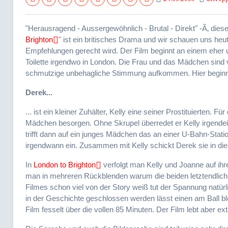
"Herausragend - Aussergewöhnlich - Brutal - Direkt" -Ã‚ die
Brighton
" ist ein britisches Drama und wir schauen uns heu
Empfehlungen gerecht wird. Der Film beginnt an einem eher 
Toilette irgendwo in London.
Die Frau und das Mädchen sind
schmutzige unbehagliche Stimmung aufkommen. Hier begin
Derek...
... ist ein kleiner Zuhälter, Kelly eine seiner Prostituierten. F
Mädchen besorgen. Ohne Skrupel überredet er Kelly irgen
trifft dann auf ein junges Mädchen das an einer U-Bahn-Stati
irgendwann ein. Zusammen mit Kelly schickt Derek sie in die
In
London to Brighton
verfolgt man Kelly und Joanne auf ihre
man in mehreren Rückblenden warum die beiden letztendlich
Filmes schon viel von der Story weiß tut der Spannung natürl
in der Geschichte geschlossen werden lässt einen am Ball b
Film fesselt über die vollen 85 Minuten. Der Film lebt aber e