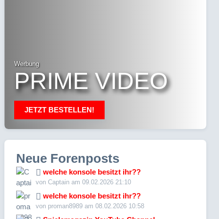
Werbung
PRIME VIDEO
JETZT BESTELLEN!
Neue Forenposts
welche konsole besitzt ihr??
von Captain am 09.02.2026 21:10
welche konsole besitzt ihr??
von proman8989 am 08.02.2026 10:58