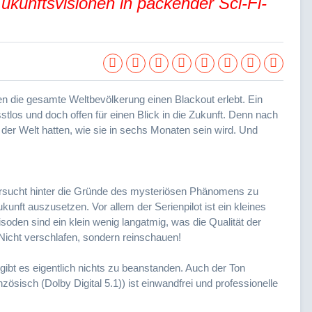
Zukunftsvisionen in packender Sci-Fi-
 die gesamte Weltbevölkerung einen Blackout erlebt. Ein
stlos und doch offen für einen Blick in die Zukunft. Denn nach
 der Welt hatten, wie sie in sechs Monaten sein wird. Und
versucht hinter die Gründe des mysteriösen Phänomens zu
nft auszusetzen. Vor allem der Serienpilot ist ein kleines
oden sind ein klein wenig langatmig, was die Qualität der
Nicht verschlafen, sondern reinschauen!
 gibt es eigentlich nichts zu beanstanden. Auch der Ton
nzösisch (Dolby Digital 5.1)) ist einwandfrei und professionelle