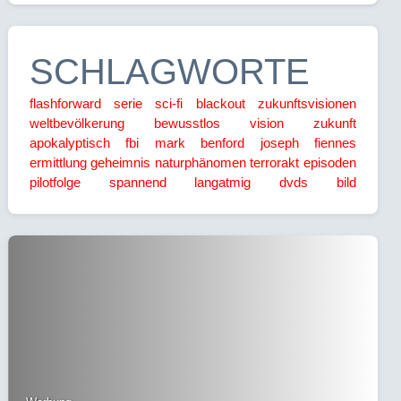
SCHLAGWORTE
flashforward
serie
sci-fi
blackout
zukunftsvisionen
weltbevölkerung
bewusstlos
vision
zukunft
apokalyptisch
fbi
mark benford
joseph fiennes
ermittlung
geheimnis
naturphänomen
terrorakt
episoden
pilotfolge
spannend
langatmig
dvds
bild