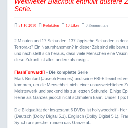
Weltweiter Blackout enthüllt düstere 
Serie.
31.10.2010
Redaktion
10 Likes
0 Kommentare
2 Minuten und 17 Sekunden. 137 läppische Sekunden in denen
Terrorakt? Ein Naturphänomen? In dieser Zeit sind alle bewus
und nach stellt sich heraus, dass viele Menschen eine Vision
diese Zukunft ist alles andere als rosig...
FlashForward
- Die komplette Serie
Mark Benford (Joseph Fiennes) und seine FBI-Eliteeinheit 
kommen, um die Menschheit nicht einer unausweichlichen Zuku
Meisterwerk und packend bis zur letzten Sekunde. Einige Epis
Reihe als Ganzes jedoch nicht schmälern kann. Unser Tipp: 
Die Bildqualität der insgesamt 6 DVDs ist hollywoodreif - hier
(Deutsch (Dolby Digital 5.1), Englisch (Dolby Digital 5.1), Fra
Synchronsprecher runden das Ganze ab.