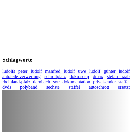
Schlagworte
ludolfs
peter ludolf
manfred ludolf
uwe ludolf
günter ludolf
autoteile-verwertung
schrottplatz
doku-soap
dmax
stefan raab
rheinland-pfalz
dernbach
swr
dokumentation
privatsender
staffel
dvds
polyband
sechste staffel
autoschrott
ersatzt