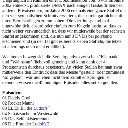
Ursprünglich im Rahmen einer Dokumentation vom SWR im Jahre
2002 entdeckt, produzierte DMAX nach einigen Gastauftritten bei
anderen Privatsendern, im Jahre 2006 erstmals eine ganze Staffel mit
den vier sympatischen Schrottverwertern, die so rein gar nichts mit
ihren Berufskollegen zu tun haben. Die vier Jungs sind mal
ungewöhntlich, absurd oder einfach zum Kugeln lustig, so dass es
nicht weiter verwunderlich ist, dass wir mittlerweile bei der sechsten
Staffel angekommen sind, die nun auf 3 DVDs bei polyband
erschienen sind (in der Tat gibt es bereits sieben Staffeln, die letzte
ist allerdings noch nicht erhältlich).
Wie immer bewegt sich die Serie irgendwo zwischen "Klamauk"
und "Wahnsinn" (liebevoll gemeint) und kann dank der 4
Protagonisten durchaus begeistern. An vielen Stellen hat man zwar
mittlerweile den Eindruck dass das Meiste "gestellt" oder zumindest
"so geplant" war und eben nicht dem Zufall entsprungen ist,
dennoch wissen die 45 minütigen Episoden allesamt zu gefallen:
Episoden:
01 Daddy Cool
02 Rocket Manni
03 Ei, Ei, Ei, die
Ludolfs
04 Schatzsuche im Westerwald
05 Das Seifenkistenrennen
06 Die Ehre der
Ludolfs