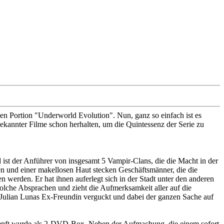
en Portion "Underworld Evolution". Nun, ganz so einfach ist es
ekannter Filme schon herhalten, um die Quintessenz der Serie zu
nd ist der Anführer von insgesamt 5 Vampir-Clans, die die Macht in der
en und einer makellosen Haut stecken Geschäftsmänner, die die
 werden. Er hat ihnen auferlegt sich in der Stadt unter den anderen
solche Absprachen und zieht die Aufmerksamkeit aller auf die
 Julian Lunas Ex-Freundin verguckt und dabei der ganzen Sache auf
estampft wurde als 2-DVD-Box. Neben der Aufmachung, die einem sofort