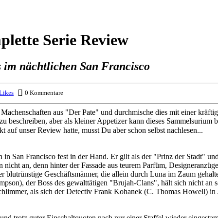
plette Serie Review
 im nächtlichen San Francisco
Likes
0 Kommentare
Machenschaften aus "Der Pate" und durchmische dies mit einer kräftig
 zu beschreiben, aber als kleiner Appetizer kann dieses Sammelsurium b
t auf unser Review hatte, musst Du aber schon selbst nachlesen...
 in San Francisco fest in der Hand. Er gilt als der "Prinz der Stadt" u
ein nicht an, denn hinter der Fassade aus teurem Parfüm, Designeranzüg
er blutrünstige Geschäftsmänner, die allein durch Luna im Zaum gehalten
mpson), der Boss des gewalttätigen "Brujah-Clans", hält sich nicht an 
chlimmer, als sich der Detectiv Frank Kohanek (C. Thomas Howell) in
t und trotz guter Einschaltquoten nach nur einer Staffel wieder eing