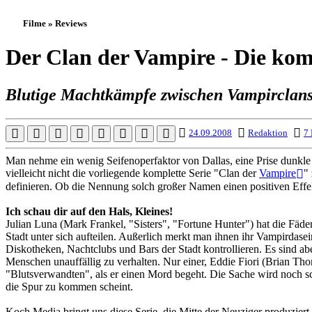
Filme » Reviews
Der Clan der Vampire - Die kom
Blutige Machtkämpfe zwischen Vampirclans
24.09.2008
Redaktion
7 
Man nehme ein wenig Seifenoperfaktor von Dallas, eine Prise dunkle 
vielleicht nicht die vorliegende komplette Serie "Clan der
Vampire
"
definieren. Ob die Nennung solch großer Namen einen positiven Effek
Ich schau dir auf den Hals, Kleines!
Julian Luna (Mark Frankel, "Sisters", "Fortune Hunter") hat die Fäden
Stadt unter sich aufteilen. Außerlich merkt man ihnen ihr Vampirdas
Diskotheken, Nachtclubs und Bars der Stadt kontrollieren. Es sind ab
Menschen unauffällig zu verhalten. Nur einer, Eddie Fiori (Brian Tho
"Blutsverwandten", als er einen Mord begeht. Die Sache wird noch s
die Spur zu kommen scheint.
Koch Media bringt uns diese Serie, die Mitte der Neuziger produzier