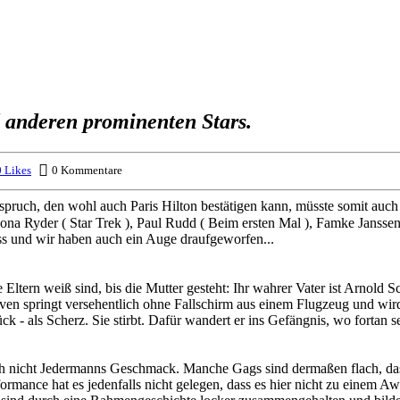
d anderen prominenten Stars.
 Likes
0 Kommentare
tspruch, den wohl auch Paris Hilton bestätigen kann, müsste somit auch 
a Ryder ( Star Trek ), Paul Rudd ( Beim ersten Mal ), Famke Janssen, 
ss und wir haben auch ein Auge draufgeworfen...
ltern weiß sind, bis die Mutter gesteht: Ihr wahrer Vater ist Arnold 
ven springt versehentlich ohne Fallschirm aus einem Flugzeug und wird
rück - als Scherz. Sie stirbt. Dafür wandert er ins Gefängnis, wo fortan
lich nicht Jedermanns Geschmack. Manche Gags sind dermaßen flach, da
ormance hat es jedenfalls nicht gelegen, dass es hier nicht zu einem A