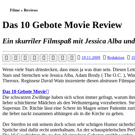
Filme » Reviews
Das 10 Gebote Movie Review
Ein skurriler Filmspaß mit Jessica Alba un
19.11.2009
Redaktion
10
Wenn viele Stars drinstecken, dass muss ja was dran sein. Diesen Lei
Stars und Sternchen wie Jessica Alba, Adam Brody ( The O.C. ), Winon
Theroux. Regisseur David Wain inszenierte diesen abstrusen Filmspa
Das 10 Gebote Movie
Die schwarzen Zwillinge haben sich schon immer gefragt, warum ihre E
lieber schüchterne Mädchen als den Weltuntergang vorzubereiten. Ste
Superstar. Dr. Ritchie lässt eine Schere im Magen seiner Patientin zu
die lieber nackt zusammen abhängen als in die Kirche zu gehen.
Der Streifen ist mit seinem doch schon sehr schrägen Humor sicher
Sprüche sind dafür recht unterhaltsam. An der schauspielerischen Perf