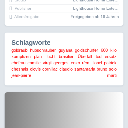
Studio
Lighthouse Home Entertainment
Publisher
Lighthouse Home Entertainment
Altersfreigabe
Freigegeben ab 16 Jahren
Schlagworte
goldraub
hubschrauber
guyana
goldschürfer
600 kilo
komplizen
plan
flucht
brasilien
Überfall
tod
ersatz
ehefrau
camille
virgil
georges
enzo
rémi
lionel
patrick
chesnais
clovis cornillac
claudio santamaria
bruno solo
jean-pierre marti