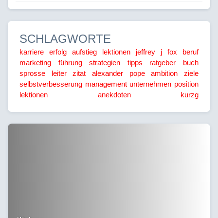
SCHLAGWORTE
karriere
erfolg
aufstieg
lektionen
jeffrey j fox
beruf
marketing
führung
strategien
tipps
ratgeber
buch
sprosse
leiter
zitat
alexander pope
ambition
ziele
selbstverbesserung
management
unternehmen
position
lektionen
anekdoten
kurzg