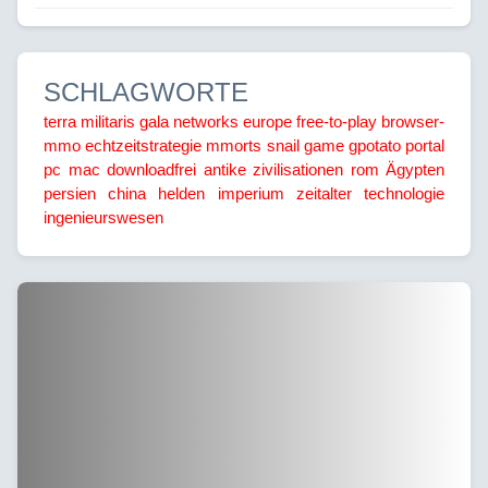
SCHLAGWORTE
terra militaris
gala networks europe
free-to-play
browser-
mmo
echtzeitstrategie
mmorts
snail game
gpotato portal
pc
mac
downloadfrei
antike
zivilisationen
rom
Ägypten
persien
china
helden
imperium
zeitalter
technologie
ingenieurswesen