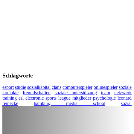
Schlagworte
esport
studie
sozialkapital
clans
computerspieler
onlinespieler
soziale
kontakte
freundschaften
soziale unterstützung
team
netzwerk
training
esl
electronic sports league
mitglieder
psychologie
leonard
reinecke
hamburg media school
sozial