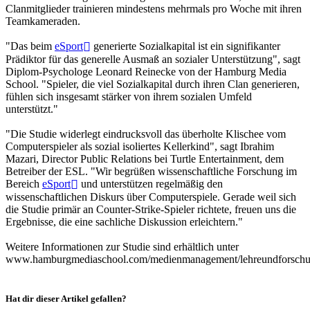
Clanmitglieder trainieren mindestens mehrmals pro Woche mit ihren
Teamkameraden.
"Das beim
eSport
generierte Sozialkapital ist ein signifikanter
Prädiktor für das generelle Ausmaß an sozialer Unterstützung", sagt
Diplom-Psychologe Leonard Reinecke von der Hamburg Media
School. "Spieler, die viel Sozialkapital durch ihren Clan generieren,
fühlen sich insgesamt stärker von ihrem sozialen Umfeld
unterstützt."
"Die Studie widerlegt eindrucksvoll das überholte Klischee vom
Computerspieler als sozial isoliertes Kellerkind", sagt Ibrahim
Mazari, Director Public Relations bei Turtle Entertainment, dem
Betreiber der ESL. "Wir begrüßen wissenschaftliche Forschung im
Bereich
eSport
und unterstützen regelmäßig den
wissenschaftlichen Diskurs über Computerspiele. Gerade weil sich
die Studie primär an Counter-Strike-Spieler richtete, freuen uns die
Ergebnisse, die eine sachliche Diskussion erleichtern."
Weitere Informationen zur Studie sind erhältlich unter
www.hamburgmediaschool.com/medienmanagement/lehreundforschung/
Hat dir dieser Artikel gefallen?