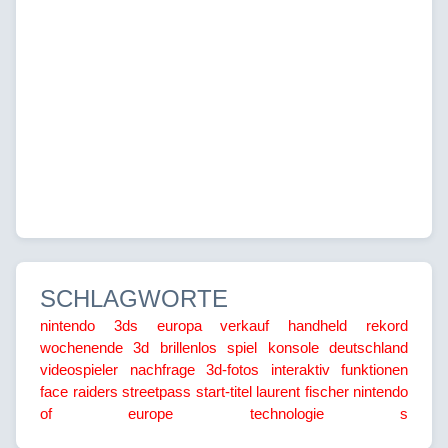
SCHLAGWORTE
nintendo 3ds
europa
verkauf
handheld
rekord
wochenende
3d
brillenlos
spiel
konsole
deutschland
videospieler
nachfrage
3d-fotos
interaktiv
funktionen
face raiders
streetpass
start-titel
laurent fischer
nintendo
of europe
technologie
s