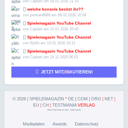
von Captain am 09.02.2026 21:10
welche konsole besitzt ihr??
von proman8989 am 08.02.2026 10:58
Spielemagazin YouTube Channel
von Captain am 15.01.2026 20:43
Spielemagazin YouTube Channel
von Rylith am 14.01.2026 19:21
Spielemagazin YouTube Channel
von Captain am 24.11.2025 06:01
JETZT MITDISKUTIEREN!
©
2026
¦
SPIELEMAGAZIN
*
DE
¦
COM
¦
ORG
¦
NET
¦
EU
¦
CH
¦
TESTMANIA
VERLAG
Dem Horizont so nah - John Lenon
Mediadaten
Awards
Datenschutz