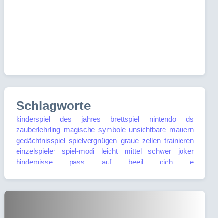
Schlagworte
kinderspiel des jahres
brettspiel
nintendo ds
zauberlehrling
magische symbole
unsichtbare mauern
gedächtnisspiel
spielvergnügen
graue zellen trainieren
einzelspieler
spiel-modi
leicht
mittel
schwer
joker
hindernisse
pass auf
beeil dich
e