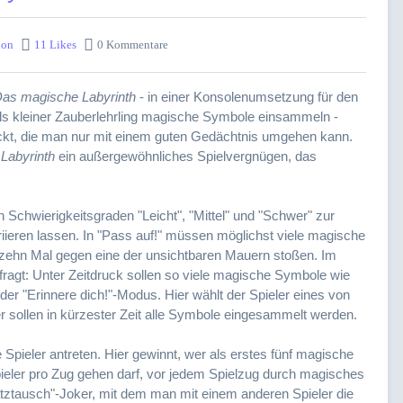
ion
11 Likes
0 Kommentare
as magische Labyrinth
- in einer Konsolenumsetzung für den
ls kleiner Zauberlehrling magische Symbole einsammeln -
ckt, die man nur mit einem guten Gedächtnis umgehen kann.
Labyrinth
ein außergewöhnliches Spielvergnügen, das
 Schwierigkeitsgraden "Leicht", "Mittel" und "Schwer" zur
riieren lassen. In "Pass auf!" müssen möglichst viele magische
 zehn Mal gegen eine der unsichtbaren Mauern stoßen. Im
efragt: Unter Zeitdruck sollen so viele magische Symbole wie
der "Erinnere dich!"-Modus. Hier wählt der Spieler eines von
er sollen in kürzester Zeit alle Symbole eingesammelt werden.
pieler antreten. Hier gewinnt, wer als erstes fünf magische
Spieler pro Zug gehen darf, vor jedem Spielzug durch magisches
atztausch"-Joker, mit dem man mit einem anderen Spieler die