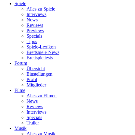
Spiele
Alles zu Spiele
Interviews
News
Reviews
Previews
Specials
Tipps
Spiele-Lexikon
Brettspiele-News
Brettspieltests
Forum
Übersicht
Einstellungen
Profil
Mitglieder
Filme
Alles zu Filmen
News
Reviews
Interviews
Specials
Trailer
Musik
Alles zu Musik