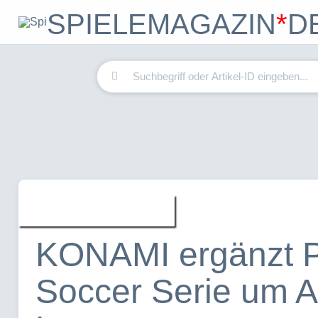
SPIELEMAGAZIN
*
D
Home
Spiele
Forum
Spiele » News
KONAMI ergänzt P
Soccer Serie um 