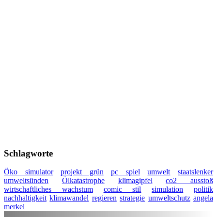
Schlagworte
Öko simulator
projekt grün
pc spiel
umwelt
staatslenker
umweltsünden
Ölkatastrophe
klimagipfel
co2 ausstoß
wirtschaftliches wachstum
comic stil
simulation
politik
nachhaltigkeit
klimawandel
regieren
strategie
umweltschutz
angela
merkel