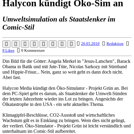
Halycon kündigt Öko-Sim an
Umweltsimulation als Staatslenker im
Comic-Stil
26.05.2010
Redaktion
9 Likes
0 Kommentare
Din Bild für die Götter: Angela Merkel in "Jesus-Latschen", Barack
Obama in Batik und mit Jute-Tüte, Nicolas Sarkozy mit Stirnband
und Hippie-Frisur... Nein, ganz so weit geht es dann doch nicht.
Aber fast.
Halycon Media kündigt den Öko-Simulator - Projekt Grün an. Bei
dem PC-Spiel geht es darum, als Staatslenker die Umwelt-Sünden
der letzten Jahrzehnte wieder ins Lot zu bringen. Angesichts der
Ölkatastrophe in den USA - ein sehr aktuelles Thema.
Klimagipfel-Beschlüsse, CO2-Ausstoß und wirtschaftliches
Wachstum gilt es in Einklang zu bringen. Wem dies nicht gelingt,
der verliert. Öko-Simulator - Projekt Grün ist leicht verständlich und
unterhaltsam im Comic-Stil aufbereitet.