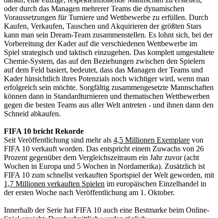
oder durch das Managen mehrerer Teams die dynamischen
Voraussetzungen für Turniere und Wettbewerbe zu erfüllen. Durch
Kaufen, Verkaufen, Tauschen und Akquirieren der größten Stars
kann man sein Dream-Team zusammenstellen. Es lohnt sich, bei der
Vorbereitung der Kader auf die verschiedenen Wettbewerbe im
Spiel strategisch und taktisch einzugehen. Das komplett umgestaltete
Chemie-System, das auf den Beziehungen zwischen den Spielern
auf dem Feld basiert, bedeutet, dass das Managen der Teams und
Kader hinsichtlich ihres Potenzials noch wichtiger wird, wenn man
erfolgreich sein möchte. Sorgfältig zusammengesetzte Mannschaften
können dann in Standardturnieren und thematischen Wettbewerben
gegen die besten Teams aus aller Welt antreten - und ihnen dann den
Schneid abkaufen.
FIFA 10 bricht Rekorde
Seit Veröffentlichung sind mehr als
4,5 Millionen Exemplare
von
FIFA 10 verkauft worden. Das entspricht einem Zuwachs von 26
Prozent gegenüber dem Vergleichszeitraum ein Jahr zuvor (acht
Wochen in Europa und 5 Wochen in Nordamerika). Zusätzlich ist
FIFA 10 zum schnellst verkauften Sportspiel der Welt geworden, mit
1,7 Millionen verkauften Spielen
im europäischen Einzelhandel in
der ersten Woche nach Veröffentlichung am 1. Oktober.
Innerhalb der Serie hat FIFA 10 auch eine Bestmarke beim Online-