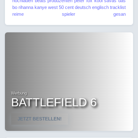
hochladen
beats
produzenten
peter fox
kool savas
das
bo
rihanna
kanye west
50 cent
deutsch
englisch
tracklist
reime
spieler
gesan
Werbung
BATTLEFIELD 6
JETZT BESTELLEN!