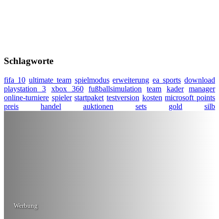
Schlagworte
fifa 10
ultimate team
spielmodus
erweiterung
ea sports
download
playstation 3
xbox 360
fußballsimulation
team
kader
manager
online-turniere
spieler
startpaket
testversion
kosten
microsoft points
preis
handel
auktionen
sets
gold
silb
Werbung