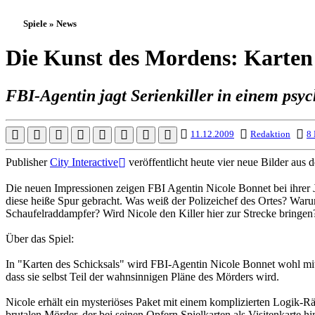
Spiele » News
Die Kunst des Mordens: Karten 
FBI-Agentin jagt Serienkiller in einem ps
11.12.2009
Redaktion
8 
Publisher
City Interactive
veröffentlicht heute vier neue Bilder au
Die neuen Impressionen zeigen FBI Agentin Nicole Bonnet bei ihrer 
diese heiße Spur gebracht. Was weiß der Polizeichef des Ortes? Waru
Schaufelraddampfer? Wird Nicole den Killer hier zur Strecke bringen
Über das Spiel:
In "Karten des Schicksals" wird FBI-Agentin Nicole Bonnet wohl mit de
dass sie selbst Teil der wahnsinnigen Pläne des Mörders wird.
Nicole erhält ein mysteriöses Paket mit einem komplizierten Logik-Rä
brutalen Mörder, der bei seinen Opfern Spielkarten als Visitenkarte 