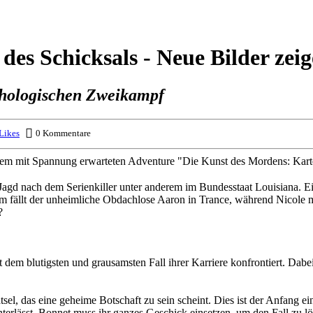
des Schicksals - Neue Bilder zei
ychologischen Zweikampf
Likes
0 Kommentare
s dem mit Spannung erwarteten Adventure "Die Kunst des Mordens: Kart
Jagd nach dem Serienkiller unter anderem im Bundesstaat Louisiana. Ei
m fällt der unheimliche Obdachlose Aaron in Trance, während Nicole m
?
m blutigsten und grausamsten Fall ihrer Karriere konfrontiert. Dabei t
tsel, das eine geheime Botschaft zu sein scheint. Dies ist der Anfang
hinterlässt. Bonnet muss ihr ganzes Geschick einsetzen, um den Fall zu