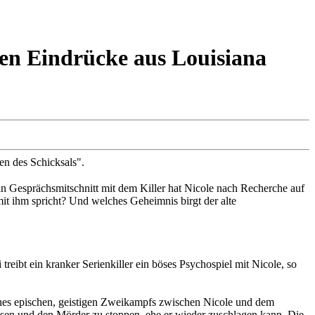
gen Eindrücke aus Louisiana
en des Schicksals".
n Gesprächsmitschnitt mit dem Killer hat Nicole nach Recherche auf
it ihm spricht? Und welches Geheimnis birgt der alte
reibt ein kranker Serienkiller ein böses Psychospiel mit Nicole, so
 eines epischen, geistigen Zweikampfs zwischen Nicole und dem
 lösen und den Mörder zu stoppen, ehe er wieder zuschlagen kann. Die