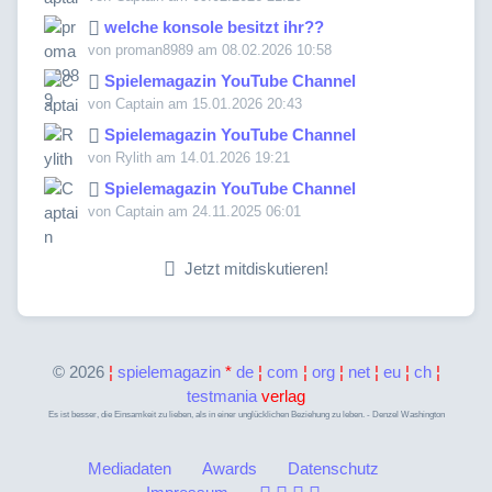
welche konsole besitzt ihr??
von proman8989 am 08.02.2026 10:58
Spielemagazin YouTube Channel
von Captain am 15.01.2026 20:43
Spielemagazin YouTube Channel
von Rylith am 14.01.2026 19:21
Spielemagazin YouTube Channel
von Captain am 24.11.2025 06:01
Jetzt mitdiskutieren!
©
2026
¦
spielemagazin
*
de
¦
com
¦
org
¦
net
¦
eu
¦
ch
¦
testmania
verlag
Es ist besser, die Einsamkeit zu lieben, als in einer unglücklichen Beziehung zu leben. - Denzel Washington
Mediadaten
Awards
Datenschutz