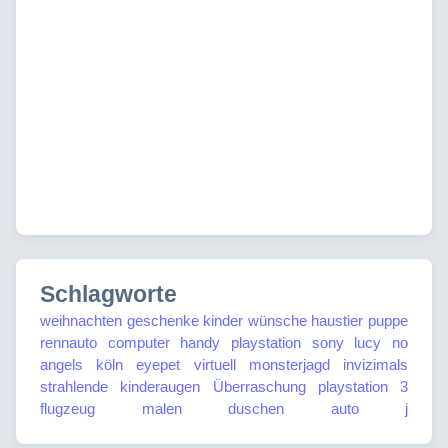
Schlagworte
weihnachten
geschenke
kinder
wünsche
haustier
puppe
rennauto
computer
handy
playstation
sony
lucy
no
angels
köln
eyepet
virtuell
monsterjagd
invizimals
strahlende kinderaugen
Überraschung
playstation 3
flugzeug
malen
duschen
auto j