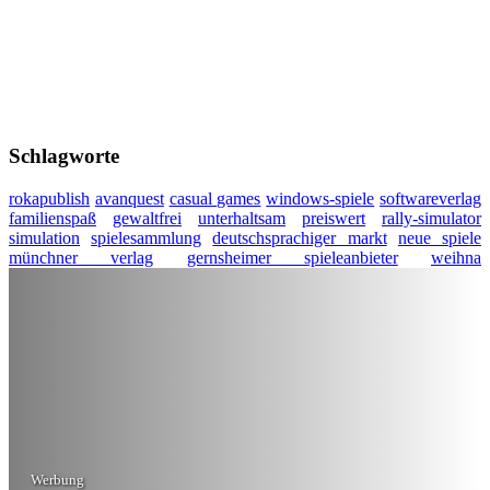
Schlagworte
rokapublish
avanquest
casual games
windows-spiele
softwareverlag
familienspaß
gewaltfrei
unterhaltsam
preiswert
rally-simulator
simulation
spielesammlung
deutschsprachiger markt
neue spiele
münchner verlag
gernsheimer spieleanbieter
weihna
Werbung