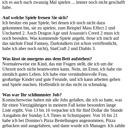
ich es auch nach zwanzig Mal spielen ... immer noch nicht geschafft
habe.
Auf welche Spiele freuen Sie sich?
Ich besitze ein paar Spiele, bei denen ich noch nicht dazu
gekommen bin, sie zu spielen, zum Beispiel Mass Effect 2 und
Uncharted 2. Auch Dragon Age und Assassin's Creed 2 muss ich
noch beenden. Was kommende Spiele angeht, freue ich mich auf
das nächste Final Fantasy, Darkstalkers (ist schon veröffentlicht,
habe ich aber noch nicht), StarCraft 2 und Diablo 3.
Was lässt sie morgens aus dem Bett aufstehen?
Normalerweise ein Kind, das mir Fragen stellt, die ich um die
Uhrzeit noch nicht beantworten kann. Nein, im Ernst, ich habe ein
ziemlich gutes Leben. Ich habe eine verständnisvolle Frau,
großartige Kinder und gute Freunde, und ich kann arbeiten gehen
und Spiele machen. Hoffentlich ist das nicht zu schmalzig.
Was war Ihr schlimmster Job?
Komischerweise haben mir alle Jobs gefallen, die ich so hatte, was
für einen Vierzigjährigen in meinem Fall keine besonders lange
Liste ergibt. Von 13 bis 16 verpackte ich für fünf Dollar die Stunde
Ausgaben der Sunday LA Times in Schutzpapier. Von 16 bis 21
habe ich bei Domino's Pizza Bestellungen angenommen, Pizza
gebacken und ausgefahren, und dann wurde ich Manager. Ich zahlte