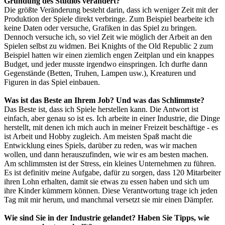
Gründung des Studios verändert?
Die größte Veränderung besteht darin, dass ich weniger Zeit mit der
Produktion der Spiele direkt verbringe. Zum Beispiel bearbeite ich
keine Daten oder versuche, Grafiken in das Spiel zu bringen.
Dennoch versuche ich, so viel Zeit wie möglich der Arbeit an den
Spielen selbst zu widmen. Bei Knights of the Old Republic 2 zum
Beispiel hatten wir einen ziemlich engen Zeitplan und ein knappes
Budget, und jeder musste irgendwo einspringen. Ich durfte dann
Gegenstände (Betten, Truhen, Lampen usw.), Kreaturen und
Figuren in das Spiel einbauen.
Was ist das Beste an Ihrem Job? Und was das Schlimmste?
Das Beste ist, dass ich Spiele herstellen kann. Die Antwort ist
einfach, aber genau so ist es. Ich arbeite in einer Industrie, die Dinge
herstellt, mit denen ich mich auch in meiner Freizeit beschäftige - es
ist Arbeit und Hobby zugleich. Am meisten Spaß macht die
Entwicklung eines Spiels, darüber zu reden, was wir machen
wollen, und dann herauszufinden, wie wir es am besten machen.
Am schlimmsten ist der Stress, ein kleines Unternehmen zu führen.
Es ist definitiv meine Aufgabe, dafür zu sorgen, dass 120 Mitarbeiter
ihren Lohn erhalten, damit sie etwas zu essen haben und sich um
ihre Kinder kümmern können. Diese Verantwortung trage ich jeden
Tag mit mir herum, und manchmal versetzt sie mir einen Dämpfer.
Wie sind Sie in der Industrie gelandet? Haben Sie Tipps, wie