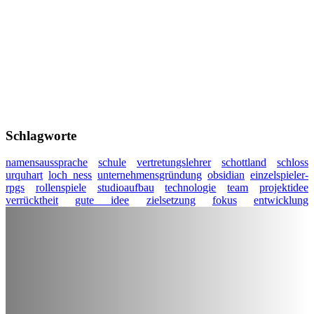
Schlagworte
namensaussprache
schule
vertretungslehrer
schottland
schloss
urquhart
loch ness
unternehmensgründung
obsidian
einzelspieler-
rpgs
rollenspiele
studioaufbau
technologie
team
projektidee
verrücktheit
gute idee
zielsetzung
fokus
entwicklung