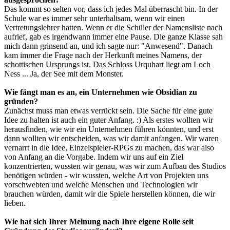
Das kommt so selten vor, dass ich jedes Mal überrascht bin. In der
Schule war es immer sehr unterhaltsam, wenn wir einen
Vertretungslehrer hatten. Wenn er die Schüler der Namensliste nach
aufrief, gab es irgendwann immer eine Pause. Die ganze Klasse sah
mich dann grinsend an, und ich sagte nur: "Anwesend". Danach
kam immer die Frage nach der Herkunft meines Namens, der
schottischen Ursprungs ist. Das Schloss Urquhart liegt am Loch
Ness ... Ja, der See mit dem Monster.
Wie fängt man es an, ein Unternehmen wie Obsidian zu
gründen?
Zunächst muss man etwas verrückt sein. Die Sache für eine gute
Idee zu halten ist auch ein guter Anfang. :) Als erstes wollten wir
herausfinden, wie wir ein Unternehmen führen könnten, und erst
dann wollten wir entscheiden, was wir damit anfangen. Wir waren
vernarrt in die Idee, Einzelspieler-RPGs zu machen, das war also
von Anfang an die Vorgabe. Indem wir uns auf ein Ziel
konzentrierten, wussten wir genau, was wir zum Aufbau des Studios
benötigen würden - wir wussten, welche Art von Projekten uns
vorschwebten und welche Menschen und Technologien wir
brauchen würden, damit wir die Spiele herstellen können, die wir
lieben.
Wie hat sich Ihrer Meinung nach Ihre eigene Rolle seit