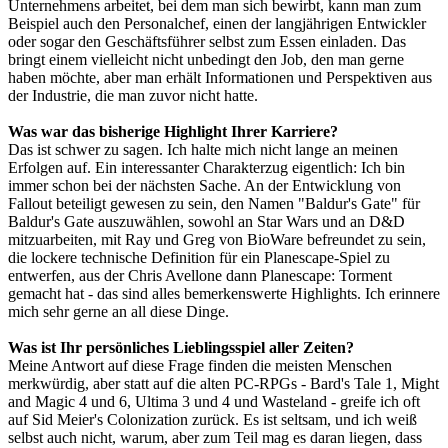
Unternehmens arbeitet, bei dem man sich bewirbt, kann man zum
Beispiel auch den Personalchef, einen der langjährigen Entwickler
oder sogar den Geschäftsführer selbst zum Essen einladen. Das
bringt einem vielleicht nicht unbedingt den Job, den man gerne
haben möchte, aber man erhält Informationen und Perspektiven aus
der Industrie, die man zuvor nicht hatte.
Was war das bisherige Highlight Ihrer Karriere?
Das ist schwer zu sagen. Ich halte mich nicht lange an meinen
Erfolgen auf. Ein interessanter Charakterzug eigentlich: Ich bin
immer schon bei der nächsten Sache. An der Entwicklung von
Fallout beteiligt gewesen zu sein, den Namen "Baldur's Gate" für
Baldur's Gate auszuwählen, sowohl an Star Wars und an D&D
mitzuarbeiten, mit Ray und Greg von BioWare befreundet zu sein,
die lockere technische Definition für ein Planescape-Spiel zu
entwerfen, aus der Chris Avellone dann Planescape: Torment
gemacht hat - das sind alles bemerkenswerte Highlights. Ich erinnere
mich sehr gerne an all diese Dinge.
Was ist Ihr persönliches Lieblingsspiel aller Zeiten?
Meine Antwort auf diese Frage finden die meisten Menschen
merkwürdig, aber statt auf die alten PC-RPGs - Bard's Tale 1, Might
and Magic 4 und 6, Ultima 3 und 4 und Wasteland - greife ich oft
auf Sid Meier's Colonization zurück. Es ist seltsam, und ich weiß
selbst auch nicht, warum, aber zum Teil mag es daran liegen, dass