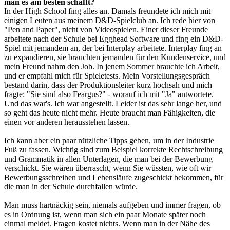
man es am besten schafft?
In der High School fing alles an. Damals freundete ich mich mit
einigen Leuten aus meinem D&D-Spielclub an. Ich rede hier von
"Pen and Paper", nicht von Videospielen. Einer dieser Freunde
arbeitete nach der Schule bei Egghead Software und fing ein D&D-
Spiel mit jemandem an, der bei Interplay arbeitete. Interplay fing an
zu expandieren, sie brauchten jemanden für den Kundenservice, und
mein Freund nahm den Job. In jenem Sommer brauchte ich Arbeit,
und er empfahl mich für Spieletests. Mein Vorstellungsgespräch
bestand darin, dass der Produktionsleiter kurz hochsah und mich
fragte: "Sie sind also Feargus?" - worauf ich mit "Ja" antwortete.
Und das war's. Ich war angestellt. Leider ist das sehr lange her, und
so geht das heute nicht mehr. Heute braucht man Fähigkeiten, die
einen vor anderen herausstehen lassen.
Ich kann aber ein paar nützliche Tipps geben, um in der Industrie
Fuß zu fassen. Wichtig sind zum Beispiel korrekte Rechtschreibung
und Grammatik in allen Unterlagen, die man bei der Bewerbung
verschickt. Sie wären überrascht, wenn Sie wüssten, wie oft wir
Bewerbungsschreiben und Lebensläufe zugeschickt bekommen, für
die man in der Schule durchfallen würde.
Man muss hartnäckig sein, niemals aufgeben und immer fragen, ob
es in Ordnung ist, wenn man sich ein paar Monate später noch
einmal meldet. Fragen kostet nichts. Wenn man in der Nähe des