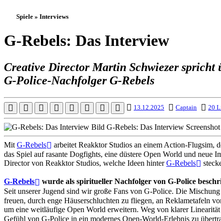
Spiele » Interviews
G-Rebels: Das Interview
Creative Director Martin Schwiezer spricht
G-Police-Nachfolger G-Rebels
13.12.2025
Captain
20 L
Mit
G-Rebels
arbeitet Reakktor Studios an einem Action-Flugsim, d
das Spiel auf rasante Dogfights, eine düstere Open World und neue 
Director von Reakktor Studios, welche Ideen hinter
G-Rebels
stecke
G-Rebels
wurde als spiritueller Nachfolger von G-Police besch
Seit unserer Jugend sind wir große Fans von G-Police. Die Mischung a
freuen, durch enge Häuserschluchten zu fliegen, an Reklametafeln vo
um eine weitläufige Open World erweitern. Weg von klarer Linearität
Gefühl von G-Police in ein modernes Open-World-Erlebnis zu übertr