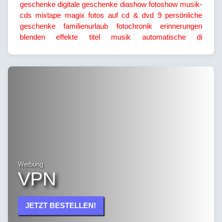
geschenke
digitale geschenke
diashow
fotoshow
musik-
cds
mixtape
magix
fotos auf cd & dvd 9
persönliche
geschenke
familienurlaub
fotochronik
erinnerungen
blenden
effekte
titel
musik
automatische di
Werbung
VPN
JETZT BESTELLEN!