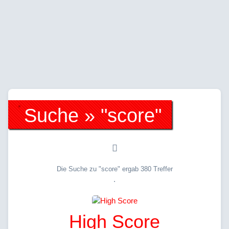
Suche » "score"
Die Suche zu "score" ergab 380 Treffer
.
High Score