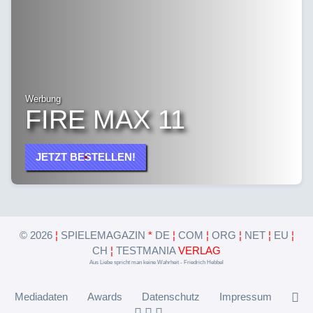
Werbung
FIRE MAX 11
JETZT BESTELLEN!
©
2026
¦
SPIELEMAGAZIN
*
DE
¦
COM
¦
ORG
¦
NET
¦
EU
¦
CH
¦
TESTMANIA
VERLAG
Aus Liebe spricht man keine Wahrheit - Friedrich Hebbel
Mediadaten
Awards
Datenschutz
Impressum