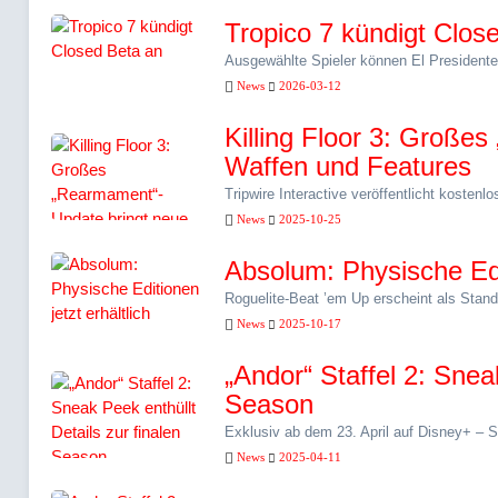
Tropico 7 kündigt Clos
Ausgewählte Spieler können El President
News
2026-03-12
Killing Floor 3: Große
Waffen und Features
Tripwire Interactive veröffentlicht koste
News
2025-10-25
Absolum: Physische Edit
Roguelite-Beat ’em Up erscheint als Standa
News
2025-10-17
„Andor“ Staffel 2: Sneak
Season
Exklusiv ab dem 23. April auf Disney+ – Sta
News
2025-04-11