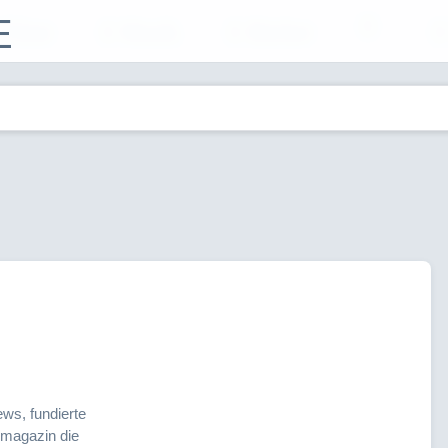
E
Filme
Musik
Bücher
ws, fundierte
emagazin die