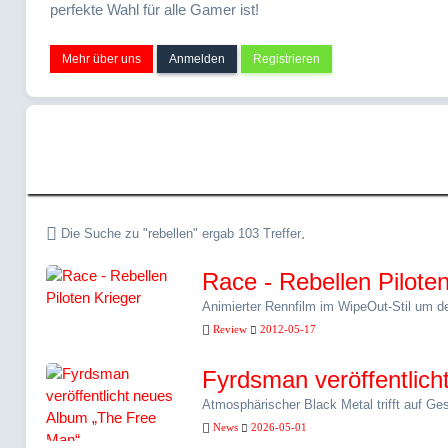
perfekte Wahl für alle Gamer ist!
Mehr über uns
Anmelden
Registrieren
Suche » "rebellen
.
Die Suche zu "rebellen" ergab 103 Treffer
Race - Rebellen Piloten
Animierter Rennfilm im WipeOut-Stil um de
Review
2012-05-17
Fyrdsman veröffentlic
Atmosphärischer Black Metal trifft auf Ge
News
2026-05-01