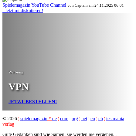
Spielemagazin YouTube Channel
von Captain am 24.11.2025 06:01
Jetzt mitdiskutieren!
Werbung
VPN
JETZT BESTELLEN!
©
2026
¦
spielemagazin
*
de
¦
com
¦
org
¦
net
¦
eu
¦
ch
¦
testmania
verlag
Gute Gedanken sind wie Samen; sie werden nie vergehen. -