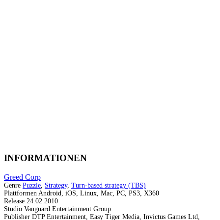
INFORMATIONEN
Greed Corp
Genre
Puzzle
,
Strategy
,
Turn-based strategy (TBS)
Plattformen
Android, iOS, Linux, Mac, PC, PS3, X360
Release
24.02.2010
Studio
Vanguard Entertainment Group
Publisher
DTP Entertainment, Easy Tiger Media, Invictus Games Ltd,