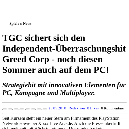
Spiele » News
TGC sichert sich den
Independent-Überraschungshit
Greed Corp - noch diesen
Sommer auch auf dem PC!
Strategiehit mit innovativen Elementen für
PC, Kampagne und Multiplayer.
25.05.2010
Redaktion
8 Likes
0 Kommentare
Seit Kurzem steht ein neuer Stern am Firmament des PlayStation
Network sowie bei Xbox Live Arcade. Auch die Presse übertrifft
sich weltweit mit Höchstwertungen. Der rundenbasierte