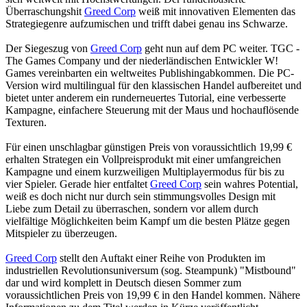
Überraschungshit
Greed Corp
weiß mit innovativen Elementen das
Strategiegenre aufzumischen und trifft dabei genau ins Schwarze.
Der Siegeszug von
Greed Corp
geht nun auf dem PC weiter. TGC -
The Games Company und der niederländischen Entwickler W!
Games vereinbarten ein weltweites Publishingabkommen. Die PC-
Version wird multilingual für den klassischen Handel aufbereitet und
bietet unter anderem ein runderneuertes Tutorial, eine verbesserte
Kampagne, einfachere Steuerung mit der Maus und hochauflösende
Texturen.
Für einen unschlagbar günstigen Preis von voraussichtlich 19,99 €
erhalten Strategen ein Vollpreisprodukt mit einer umfangreichen
Kampagne und einem kurzweiligen Multiplayermodus für bis zu
vier Spieler. Gerade hier entfaltet
Greed Corp
sein wahres Potential,
weiß es doch nicht nur durch sein stimmungsvolles Design mit
Liebe zum Detail zu überraschen, sondern vor allem durch
vielfältige Möglichkeiten beim Kampf um die besten Plätze gegen
Mitspieler zu überzeugen.
Greed Corp
stellt den Auftakt einer Reihe von Produkten im
industriellen Revolutionsuniversum (sog. Steampunk) "Mistbound"
dar und wird komplett in Deutsch diesen Sommer zum
voraussichtlichen Preis von 19,99 € in den Handel kommen. Nähere