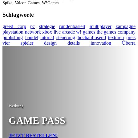
Spike, Valcon Games, W!Games
Schlagworte
greed corp
pc
strategie
rundenbasiert
multiplayer
kampagne
playstation network
xbox live arcade
w! games
the games company
publishing
handel
tutorial
steuerung
hochauflösend
texturen
preis
vier spieler
design
details
innovation
Überra
Werbung
GAME PASS
JETZT BESTELLEN!