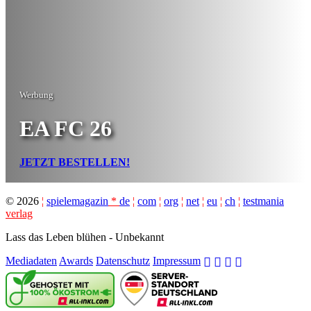
Werbung
EA FC 26
JETZT BESTELLEN!
©
2026
¦
spielemagazin
*
de
¦
com
¦
org
¦
net
¦
eu
¦
ch
¦
testmania
verlag
Lass das Leben blühen - Unbekannt
Mediadaten
Awards
Datenschutz
Impressum