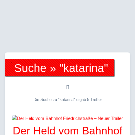
Suche » "katarina"
Die Suche zu "katarina" ergab 5 Treffer
.
Der Held vom Bahnhof