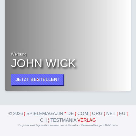
Werbung
JOHN WICK
JETZT BESTELLEN!
©
2026
¦
SPIELEMAGAZIN
*
DE
¦
COM
¦
ORG
¦
NET
¦
EU
¦
CH
¦
TESTMANIA
VERLAG
Es gibt nur zwei Tage im Jahr, an denen man nichts tun kann: Gestern und Morgen. - Dala? Lama