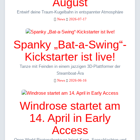
August
Entwirf deine Traum-Kugelbahn in entspannter Atmosphäre
News
2026-07-17
Spanky „Bat-a-Swing“-
Kickstarter ist live!
Tanze mit Feinden in einem jazzigen 3D-Plattformer der
Steamboat-Ära
News
2026-06-16
Windrose startet am
14. April in Early
Access
Open-World-Piratenabenteuer bringt Koop, Seeschlachten und