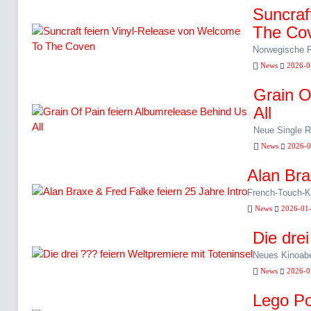
Suncraf
The Co
Norwegische R
News
2026-0
Grain O
All
Neue Single Ru
News
2026-0
Alan Bra
French-Touch-Kl
News
2026-01
Die drei
Neues Kinoabe
News
2026-0
Lego Po