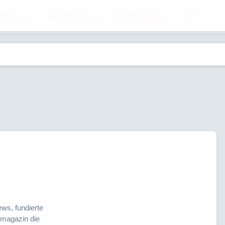
ilme
Musik
Bücher
ws, fundierte
emagazin die