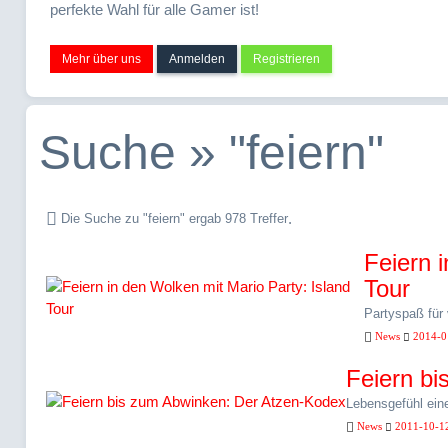
perfekte Wahl für alle Gamer ist!
Mehr über uns
Anmelden
Registrieren
Suche » "feiern"
.
Die Suche zu "feiern" ergab 978 Treffer
Feiern 
Tour
Partyspaß für 
News
2014-0
Feiern b
Lebensgefühl eine
News
2011-10-1