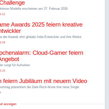
 Challenge
kémon Modelle erscheinen am 27. Februar 2026
1-12
ame Awards 2025 feiern kreative
ntwickler
 der Awards ehrt globale Indie-Entwickler und ihre Werke.
2-19
chenalarm: Cloud-Gamer feiern
Angebot
ler sorgt für Aufsehen
1-21
 feiern Jubiläum mit neuem Video
rtstag präsentiert die Dark-Rock-Ikone ihre neue Single
9
kel anzeigen