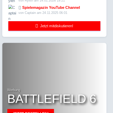
von Rylith am 14.01.2026 19:21
Spielemagazin YouTube Channel
von Captain am 24.11.2025 06:01
Jetzt mitdiskutieren!
Werbung
BATTLEFIELD 6