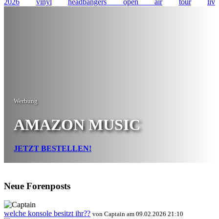
2026
vinyl
headbangers open air
tour
liv
Werbung
AMAZON MUSIC
JETZT BESTELLEN!
Neue Forenposts
welche konsole besitzt ihr??
von Captain am 09.02.2026 21:10