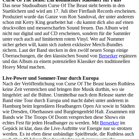
Das neue Studioalbum Curse Of The Beast steht bereits in den
Startlöchern und wird am 17. Juli über Fireflash Records erscheinen.
Produziert wurde das Ganze von Ron Sandoval, der unter anderem
schon mit Kerry King gearbeitet hat - du kannst dich also auf einen
druckvollen und messerscharfen Sound freuen. Das Album wird
nicht nur digital und auf CD erscheinen, sondern für die Sammler
unter euch auch auf limitiertem rotem Vinyl. Wer auf Nummer
sicher gehen will, kann sich zudem exklusive Merch-Bundles
sichern. Laut der Band stecken in den zwölf neuen Songs einige
Überraschungen, die den klassischen Sound von
Berserker
ergänzen
und das Album zu einem potenziellen Klassiker des traditionellen
Heavy Metal machen.
Live-Power und Sommer-Tour durch Europa
Nach der Veröffentlichung von Curse Of The Beast lassen Ruthless
keine Zeit verstreichen und bringen ihre Musik dorthin, wo sie
hingehört: auf die Bühne. Unmittelbar nach dem Release startet die
Band eine Tour durch Europa und macht dabei unter anderem in
Hamburg beim legendären Headbangers Open Air sowie in Städten
wie Dresden, Oberhausen und Burglengenfeld Halt. Zusammen mit
Bands wie The Troops Of Doom versprechen diese Shows ein
echtes Fest für jeden Headbanger zu werden. Mit
Berserker
im
Gepäck ist klar, dass die Live-Auftritte vor Energie nur so strotzen
werden. Es ist eben diese unbändige Spielfreude, die Ruthless auch