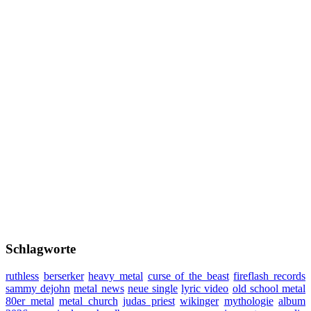
Schlagworte
ruthless
berserker
heavy metal
curse of the beast
fireflash records
sammy dejohn
metal news
neue single
lyric video
old school metal
80er metal
metal church
judas priest
wikinger
mythologie
album