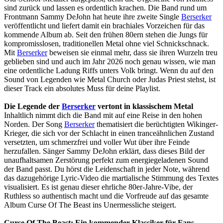
sind zurück und lassen es ordentlich krachen. Die Band rund um
Frontmann Sammy DeJohn hat heute ihre zweite Single
Berserker
veröffentlicht und liefert damit ein brachiales Vorzeichen für das
kommende Album ab. Seit den frühen 80ern stehen die Jungs für
kompromisslosen, traditionellen Metal ohne viel Schnickschnack.
Mit
Berserker
beweisen sie einmal mehr, dass sie ihren Wurzeln treu
geblieben sind und auch im Jahr 2026 noch genau wissen, wie man
eine ordentliche Ladung Riffs unters Volk bringt. Wenn du auf den
Sound von Legenden wie Metal Church oder Judas Priest stehst, ist
dieser Track ein absolutes Muss für deine Playlist.
Die Legende der
Berserker
vertont in klassischem Metal
Inhaltlich nimmt dich die Band mit auf eine Reise in den hohen
Norden. Der Song
Berserker
thematisiert die berüchtigten Wikinger-
Krieger, die sich vor der Schlacht in einen tranceähnlichen Zustand
versetzten, um schmerzfrei und voller Wut über ihre Feinde
herzufallen. Sänger Sammy DeJohn erklärt, dass dieses Bild der
unaufhaltsamen Zerstörung perfekt zum energiegeladenen Sound
der Band passt. Du hörst die Leidenschaft in jeder Note, während
das dazugehörige Lyric-Video die martialische Stimmung des Textes
visualisiert. Es ist genau dieser ehrliche 80er-Jahre-Vibe, der
Ruthless so authentisch macht und die Vorfreude auf das gesamte
Album Curse Of The Beast ins Unermessliche steigert.
Curse Of The Beast: Ein kommender Klassiker für Fans