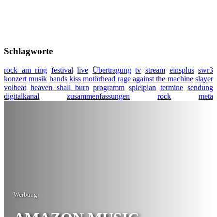
Schlagworte
rock am ring
festival
live
Übertragung
tv
stream
einsplus
swr3
konzert
musik
bands
kiss
motörhead
rage against the machine
slayer
volbeat
heaven shall burn
programm
spielplan
termine
sendung
digitalkanal
zusammenfassungen
rock
meta
Werbung