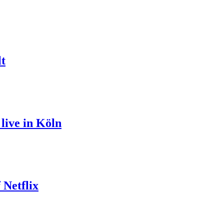
lt
ive in Köln
 Netflix