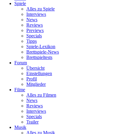
Spiele
Alles zu Spiele
Interviews
News
Reviews
Previews
Specials
Tipps
Spiele-Lexikon
Brettspiele-News
Brettspieltests
Forum
Übersicht
Einstellungen
Profil
Mitglieder
Filme
Alles zu Filmen
News
Reviews
Interviews
Specials
Trailer
Musik
Alles zu Musik