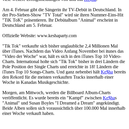
Am 4. Februar gibt die Sängerin ihr TV-Debüt in Deutschland. In
der Pro-Sieben-Show "TV Total" wird sie ihren Nummer-Eins-Hit
"TiK ToK" präsentieren. Ihr Debütalbum "Animal" erscheint in
Deutschland am 5. Februar.
Offizielle Website: www.keshaparty.com
"Tik Tok" verkaufte sich bisher unglaubliche 2,4 Millionen Mal
über iTunes. Nachdem das Video Anfang November bei itunes das
"Video der Woche" war, hält es sich in den iTunes Top 10 Video-
Charts. International holte sich "Tik Tok" bisher in drei Ländern die
Pole Position der Single Charts und erreichte in 18! Ländern die
iTunes Top 10 Songs-Charts. Und ganz nebenbei hält
Ke$ha
bereits
den Rekord für die meisten verkauften Tracks innerhalb einer
Woche in Kanadas Musikgeschichte.
Morgen, am Mittwoch, werden die Billboard Album-Charts
veröffentlicht. Es wurde bereits ein "Kampf" zwischen
Ke$ha
s
"Animal" und Susan Boyles "I Dreamed a Dream" angekündigt.
Beide Alben sollen sich voraussichtlich über 100.000 Mal innerhalb
einer Woche verkauft haben.