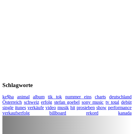
Schlagworte
ke$ha
animal
album
tik tok
nummer eins
charts
deutschland
Österreich
schweiz
erfolg
stefan goebel
sony music
tv total
debüt
single
itunes
verkäufe
video
musik
hit
prosieben
show
performance
verkaufserfolg
billboard
rekord
kanada