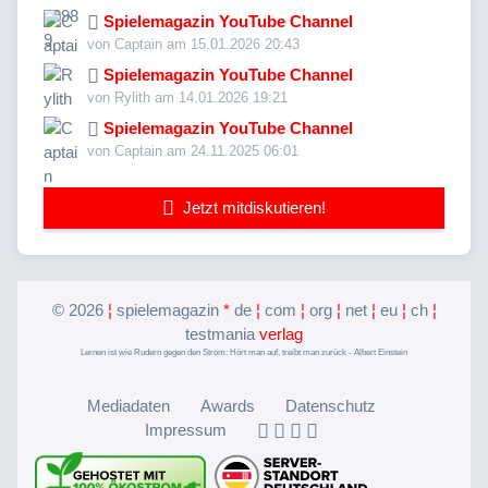
Spielemagazin YouTube Channel
von Captain am 15.01.2026 20:43
Spielemagazin YouTube Channel
von Rylith am 14.01.2026 19:21
Spielemagazin YouTube Channel
von Captain am 24.11.2025 06:01
Jetzt mitdiskutieren!
©
2026
¦
spielemagazin
*
de
¦
com
¦
org
¦
net
¦
eu
¦
ch
¦
testmania
verlag
Lernen ist wie Rudern gegen den Strom: Hört man auf, treibt man zurück - Albert Einstein
Mediadaten
Awards
Datenschutz
Impressum