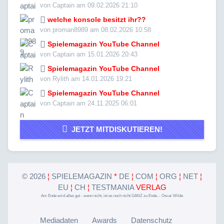
von Captain am 09.02.2026 21:10
welche konsole besitzt ihr??
von proman8989 am 08.02.2026 10:58
Spielemagazin YouTube Channel
von Captain am 15.01.2026 20:43
Spielemagazin YouTube Channel
von Rylith am 14.01.2026 19:21
Spielemagazin YouTube Channel
von Captain am 24.11.2025 06:01
JETZT MITDISKUTIEREN!
©
2026
¦
SPIELEMAGAZIN
*
DE
¦
COM
¦
ORG
¦
NET
¦
EU
¦
CH
¦
TESTMANIA
VERLAG
Am Ende wird alles gut - wenn nicht, ist es noch nicht GANZ zu Ende. - Oscar Wilde
Mediadaten
Awards
Datenschutz