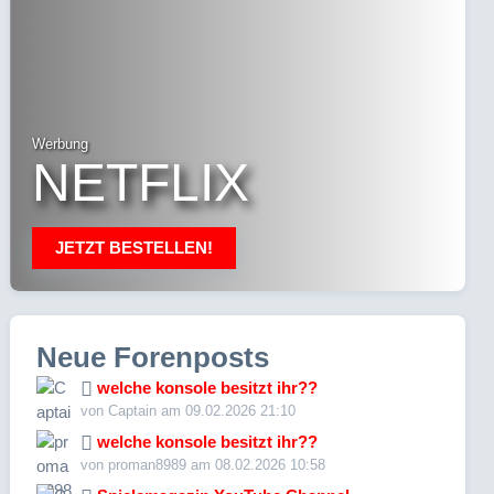
Werbung
NETFLIX
JETZT BESTELLEN!
Neue Forenposts
welche konsole besitzt ihr??
von Captain am 09.02.2026 21:10
welche konsole besitzt ihr??
von proman8989 am 08.02.2026 10:58