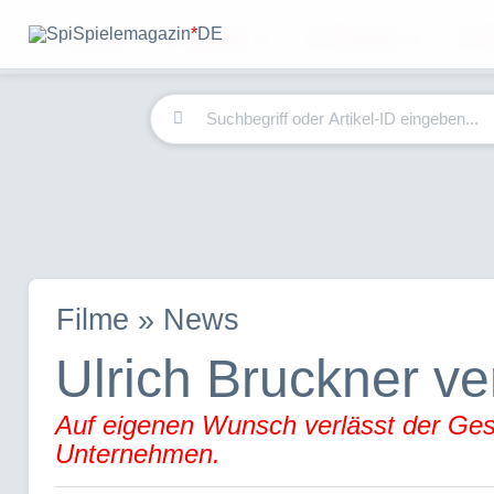
Home
Spiele
Forum
F
Spielemagazin
*
DE
Filme » News
Ulrich Bruckner v
Auf eigenen Wunsch verlässt der Gesc
Unternehmen.