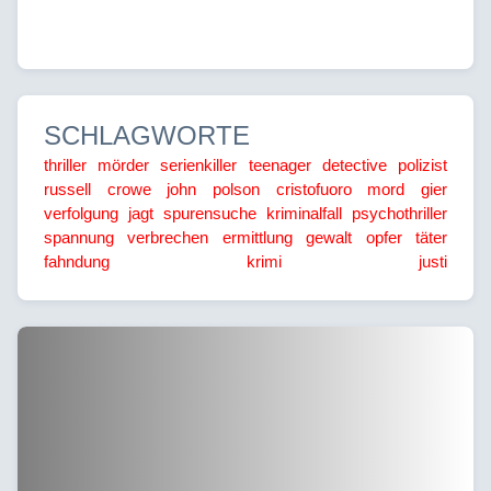
SCHLAGWORTE
thriller
mörder
serienkiller
teenager
detective
polizist
russell crowe
john polson
cristofuoro
mord
gier
verfolgung
jagt
spurensuche
kriminalfall
psychothriller
spannung
verbrechen
ermittlung
gewalt
opfer
täter
fahndung
krimi
justi